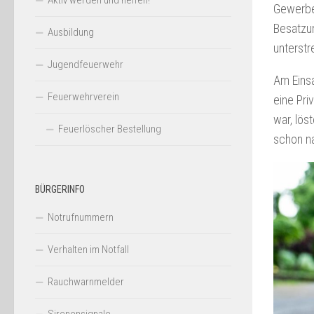
Aktiv werden und helfen!
Gewerbeg
Besatzu
Ausbildung
unterstr
Jugendfeuerwehr
Am Einsa
Feuerwehrverein
eine Pri
war, lös
Feuerlöscher Bestellung
schon n
BÜRGERINFO
Notrufnummern
Verhalten im Notfall
Rauchwarnmelder