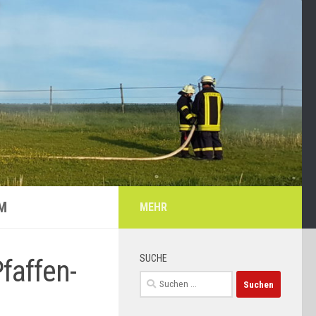
M
MEHR
SUCHE
faffen-
Suchen
nach: