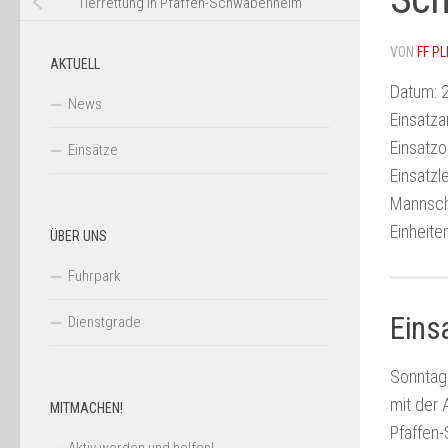
Tierrettung in Pfaffen-Schwabenheim
VON
FF PL
AKTUELL
Datum:
2
News
Einsatzar
Einsatzor
Einsätze
Einsatzle
Mannsch
Einheiten
ÜBER UNS
Fuhrpark
Eins
Dienstgrade
Sonntagn
mit der
MITMACHEN!
Pfaffen