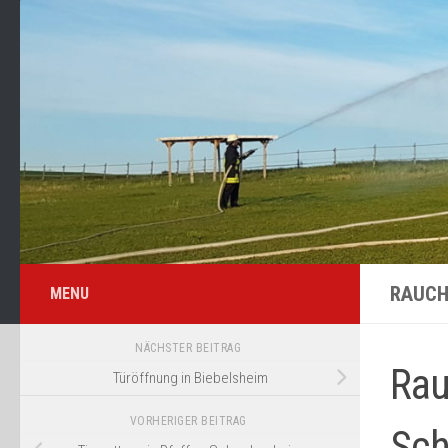
Zum Inhalt springen
RAUCH
MENU
NÄCHSTER BEITRAG
Rau
Türöffnung in Biebelsheim
VORHERIGER BEITRAG
Sc