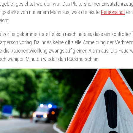
ebiet gesichtet worden war. Das Pleitersheimer Einsatzfahrzeug 
ngsstärke von nur einem Mann aus, was die akute
Personalnot
ern
eicht.
tzort angekommen, stellte sich rasch heraus, dass ein kontrollie
vatperson vorlag. Da indes keine offizielle Anmeldung der Verbr
te die Rauchentwicklung zwangsläufig einen Alarm aus. Die Feuerw
ach wenigen Minuten wieder den Rückmarsch an.