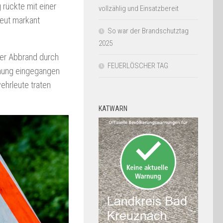
rückte mit einer
vollzählig und Einsatzbereit
eut markant
So war der Brandschutztag
2025
rter Abbrand durch
FEUERLÖSCHER TAG
ennung eingegangen
ehrleute traten
KATWARN