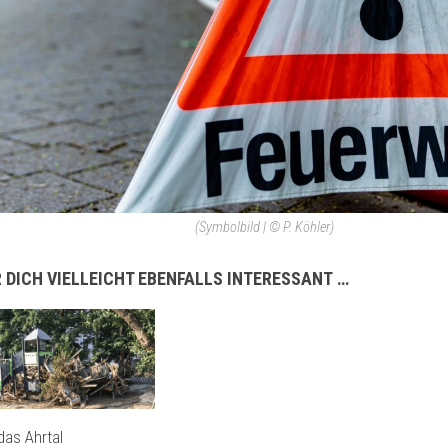
(Symbolbild | © P. Köhler)
 DICH VIELLEICHT EBENFALLS INTERESSANT …
 das Ahrtal