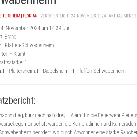
EITERSHEIM | FLORIAN
· VERÖFFENTLICHT
24. NOVEMBER 2024
· AKTUALISIERT
2
4. November 2024 um 14:39 Uhr
t:
Brand 1
t:
Pfaffen-Schwabenheim
iter:
F. Klamt
aftsstärke:
1
:
FF Pleitersheim, FF Biebelsheim, FF Pfaffen-Schwabenheim
atzbericht:
achmittag, kurz nach halb drei; – Alarm für die Feuerwehr Pleit
 Ausrückegemeinschaft wurden die Kameradinnen und Kameraden 
-Schwabenheim beordert, wo durch Anwohner eine starke Rauche