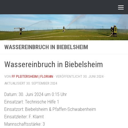
Zum Inhalt springen
WASSEREINBRUCH IN BIEBELSHEIM
Wassereinbruch in Biebelsheim
VON
FF PLEITERSHEIM | FLORIAN
· VERÖFFENTLICHT
30. JUNI 2024
·
AKTUALISIERT
30. SEPTEMBER 2024
Datum:
30. Juni 2024 um 0:15 Uhr
Einsatzart:
Technische Hilfe 1
Einsatzort:
Biebelsheim & Pfaffen-Schwabenheim
Einsatzleiter:
F. Klamt
Mannschaftsstärke:
3